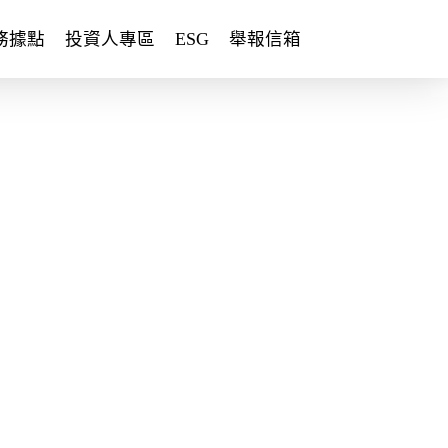
務據點
投資人專區
ESG
舉報信箱