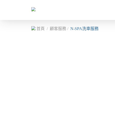
首頁
/ 顧客服務 /
N-SPA洗車服務