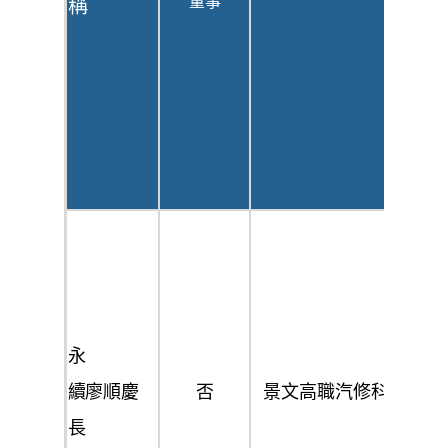
董事
稱
/
/
職
職
機
機
稱
稱
構
構
名
名
稱
稱
北
北
基
基
國
國
際
際
永
總
股
協
股
續
廖順慶
否
景文高職汽修科
經
份
理
份
長
理
有
有