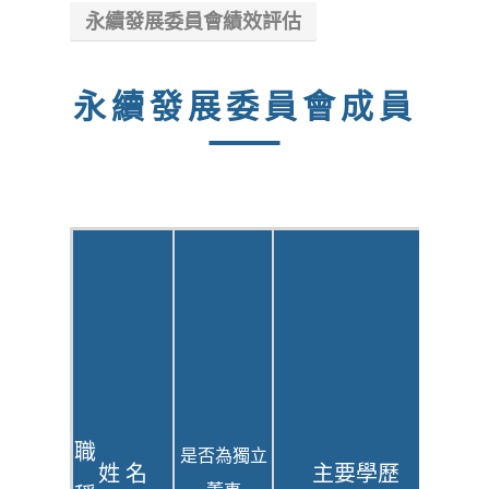
永續發展委員會績效評估
永續發展委員會成員
主
要
現
經
職
歷
公
公
職
是否為獨立
姓 名
主要學歷
司
司