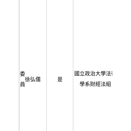
長
律
台
事
灣
務
橋
所
頭
主
地
任
方
檢
國立政治大學法律
委
法
察
徐弘儒
是
學系財經法組
員
院
官
檢
察
署
人