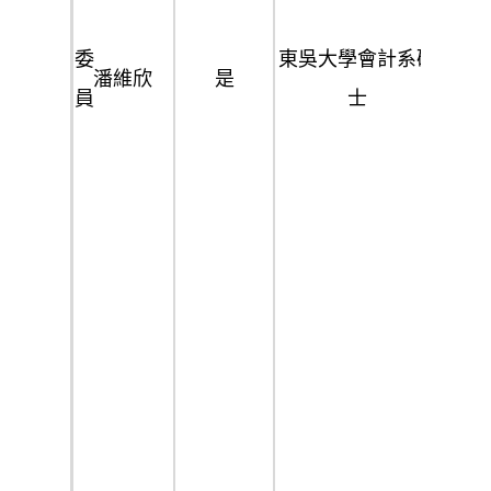
事
財
務
委
東吳⼤學會計系碩
務
潘維欣
是
所
員
士
課
潘
正
維
⼤
欣
聯
執
會
合
業
查
計
會
會
帳
師
計
計
員
事
師
師
務
事
所
務