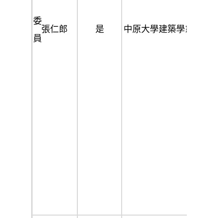
台
理
森
南
委
張仁郎
是
中原大學建築學系
事
川
市
員
長
開
建
發
築
建
師
設
董
公
股
事
會
份
有
限
公
司